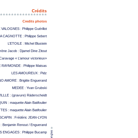
Crédits
Credits photos
VALOGNES : Philippe Guérillot
A CAGNOTTE : Philippe Sebert
L’ETOILE : Michel Blustein
ène Jacob : Djamel Dine Zitout
aravage « L’amour victorieux»
RAYMONDE : Philippe Matsas
LES AMOUREUX : Pidz
NO AMORE : Brigitte Enguerand
MEDEE : Yvan Grubski
ILLLE : (gravure) Räderscheidt
 : maquette Alain Batifoulier
 : maquette Alain Batifoulier
CAPIN : Frédéric JEAN-LYON
: Benjamin Renout / Enguerand
 ENGAGES : Philippe Bucamp