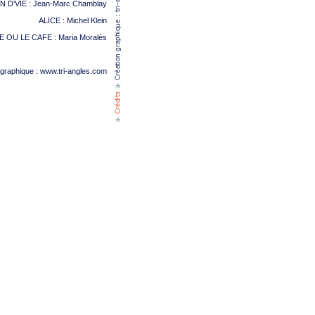
N D’VIE : Jean-Marc Chamblay
ALICE : Michel Klein
 OU LE CAFE : Maria Moralès
 graphique :
www.tri-angles.com