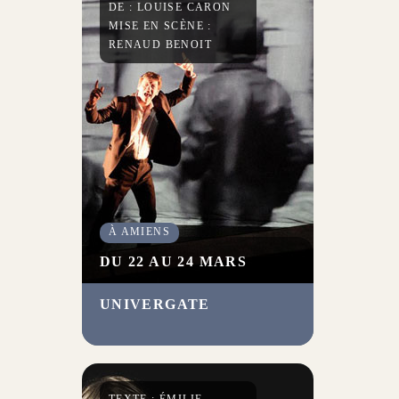
DE : LOUISE CARON
d’avoir un enfant.
MISE EN SCÈNE :
RENAUD BENOIT
À AMIENS
DU 22 AU 24 MARS
UNIVERGATE
Serge Dupuy porte avec
intensité et sensibilité le texte
de Louise Caron, qui révèle, à
travers la confession d’un
homme, les désordres et les