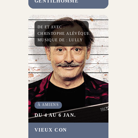
GENTILHOMME
scène Molière et incarne
Monsieur Jourdain accompagné
des Musiciens du Louvre. Un
régal !
DE ET AVEC :
CHRISTOPHE ALÉVÊQUE
MUSIQUE DE : LULLY
À AMIENS
DU 4 AU 6 JAN.
VIEUX CON
Christophe Alévêque bataille