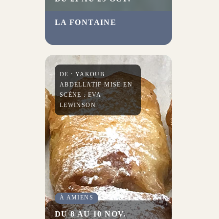
LA FONTAINE
Nicolas Auvray porte à la
scène les Fables humanistes de
La Fontaine en partage avec
l’assemblée des spectateurs.
DE : YAKOUB
ABDELLATIF MISE EN
SCÈNE : EVA
LEWINSON
À AMIENS
DU 8 AU 10 NOV.