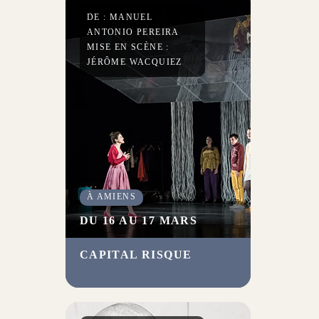
imaginée par le dramaturge
DE : MANUEL
David Greig.
ANTONIO PEREIRA
MISE EN SCÈNE :
JÉRÔME WACQUIEZ
À AMIENS
DU 16 AU 17 MARS
CAPITAL RISQUE
Qu’est-ce que réussir sa vie ?
En éclairant les diverses
orientations prises par des
bacheliers, la pièce mise en
scène par Jérôme Wacquiez