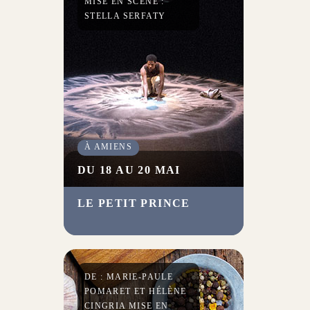
MISE EN SCÈNE :
féminine.
STELLA SERFATY
À AMIENS
DU 18 AU 20 MAI
LE PETIT PRINCE
Le petit Prince
, conte
initiatique et humaniste
d’Antoine de Saint-Exupéry,
est connu dans le monde
entier.
DE : MARIE-PAULE
POMARET ET HÉLÈNE
CINGRIA MISE EN