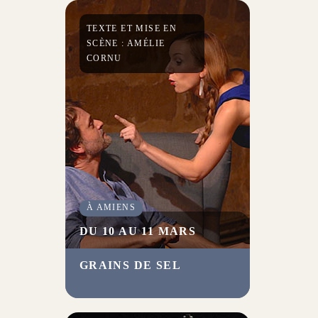
Avec notamment Charles
Berling et Muriel Mayette-
TEXTE ET MISE EN
Holtz.
SCÈNE : AMÉLIE
CORNU
À AMIENS
DU 10 AU 11 MARS
GRAINS DE SEL
Une comédie satirique
percutante sur les stéréotypes
de genre et la charge mentale
des femmes.