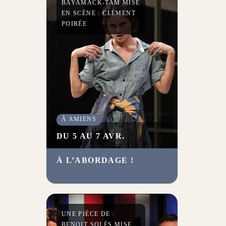
BAYAMACK-TAM MISE
EN SCÈNE : CLÉMENT
POIRÉE
À AMIENS
DU 5 AU 7 AVR.
À L’ABORDAGE !
Cette réécriture jubilatoire du
Triomphe de l’amour
de
Marivaux rend visibles les
caprices et les exigences du
désir. Éblouissant !
UNE PIÈCE DE :
BENOIT SOLÈS MISE