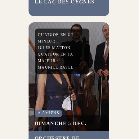
LE LAC DES CYGNES
Avec cinq interprètes de haut
vol, Florence Caillon revisite
Le lac des cygnes de
Tchaïkovski avec une fantaisie
parfaitement maîtrisée.
QUATUOR EN UT
MINEUR :
JULES MATTON
QUATUOR EN FA
MAJEUR :
MAURICE RAVEL
À AMIENS
DIMANCHE 5 DÉC.
ORCHESTRE DE