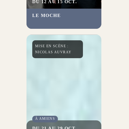
DU 12 AU 15 OCT.
LE MOCHE
Une fable aussi hilarante
qu’effarante, avec notamment
Romane Bohringer.
MISE EN SCÈNE :
NICOLAS AUVRAY
À AMIENS
DU 21 AU 29 OCT.