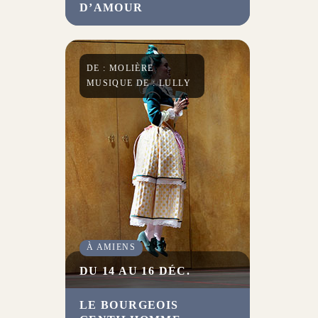
D’AMOUR
en scène Alexis Michalik
choisit un nouveau terrain
d’aventure, celui de l’intime et
des tourments de l’amour.
DE : MOLIÈRE
MUSIQUE DE : LULLY
À AMIENS
DU 14 AU 16 DÉC.
LE BOURGEOIS
Jérôme Deschamps met en