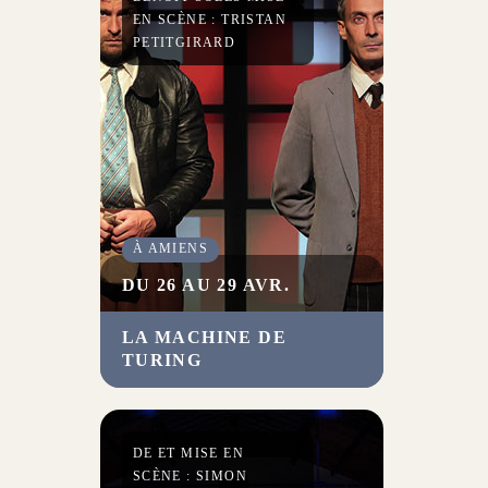
EN SCÈNE : TRISTAN
PETITGIRARD
À AMIENS
DU 26 AU 29 AVR.
LA MACHINE DE
Récompensée par quatre
TURING
Molières en 2019, la pièce
rend hommage à Alan Turing
(1912-1954), génie
mathématique visionnaire et
DE ET MISE EN
anti-héros au destin brisé.
SCÈNE : SIMON