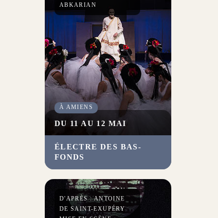
ABKARIAN
À AMIENS
DU 11 AU 12 MAI
ÉLECTRE DES BAS-
La tragédie grecque relue par
FONDS
une troupe de comédiens
impressionnants, un chœur de
danseuses et des musiciens.
Une énergie collective pour
D'APRÈS : ANTOINE
faire revivre un personnage
DE SAINT-EXUPÉRY
mythique qui incarne la force