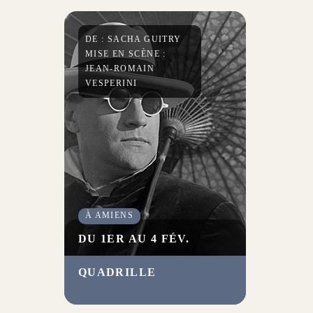
rêve de théâtre, qui décrypte
l’âme humaine.
DE : SACHA GUITRY
MISE EN SCÈNE :
JEAN-ROMAIN
VESPERINI
À AMIENS
DU 1ER AU 4 FÉV.
QUADRILLE
Faussement léger, ce chassé-
croisé amoureux drôle et
cynique devient dans la mise