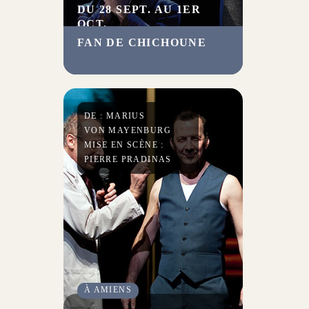
DU 28 SEPT. AU 1ER
OCT.
FAN DE CHICHOUNE
Une réjouissante opérette
marseillaise. Direction La
Canebière, qui chauffe les
cœurs par sa fantaisie
DE : MARIUS
irrésistible.
VON MAYENBURG
MISE EN SCÈNE :
PIERRE PRADINAS
À AMIENS