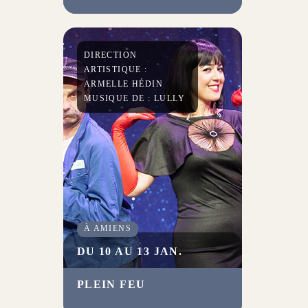
avec un humour décapant
contre le conformisme de la
pensée, pour le plaisir de la
libre expression.
DIRECTION
ARTISTIQUE :
ARMELLE HÉDIN
MUSIQUE DE : LULLY
À AMIENS
DU 10 AU 13 JAN.
PLEIN FEU
Le Cabaret extraordinaire avait
enchanté le public de la