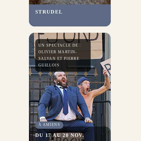
STRUDEL
En orchestrant finement la
rencontre entre un Maghrébin
sans papiers et un vieux juif,
l’Amiénois Yakoub Abdellatif
compose une partition douce-
UN SPECTACLE DE :
amère.
OLIVIER MARTIN-
SALVAN ET PIERRE
GUILLOIS
À AMIENS
DU 17 AU 20 NOV.