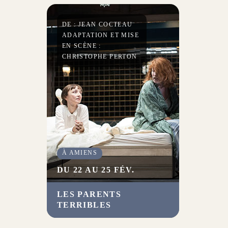
en scène de Jean-Romain
Vesperini une célébration aigüe
DE : JEAN COCTEAU
de la liberté.
ADAPTATION ET MISE
EN SCÈNE :
CHRISTOPHE PERTON
À AMIENS
DU 22 AU 25 FÉV.
LES PARENTS
Christophe Perton adapte et
TERRIBLES
met en scène le vaudeville
diabolique de Jean Cocteau.