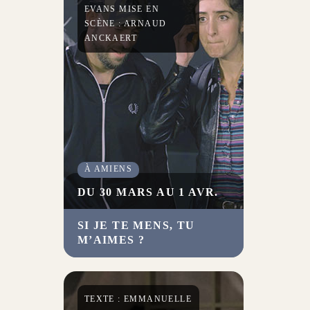
EVANS MISE EN
SCÈNE : ARNAUD
ANCKAERT
À AMIENS
DU 30 MARS AU 1 AVR.
SI JE TE MENS, TU
Cette nouvelle création de la
M’AIMES ?
talentueuse compagnie Le
Théâtre du Prisme explore une
dispute entre enfants qui
dérive et entraîne les parents.
TEXTE : EMMANUELLE