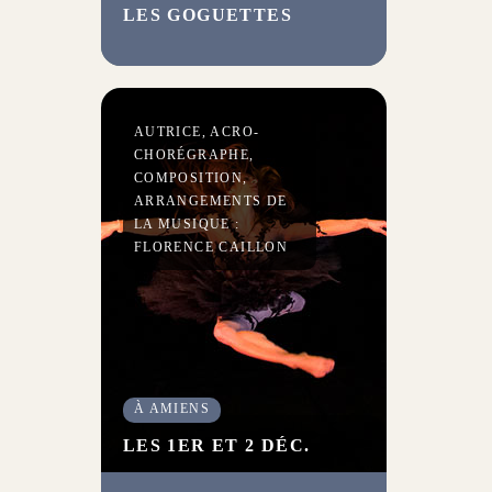
LES GOGUETTES
Accompagnés par une pianiste,
les trois auteurs-compositeurs-
interprètes forment un
ensemble d’une impertinence
de chaque instant.
AUTRICE, ACRO-
CHORÉGRAPHE,
COMPOSITION,
ARRANGEMENTS DE
LA MUSIQUE :
FLORENCE CAILLON
À AMIENS
LES 1ER ET 2 DÉC.