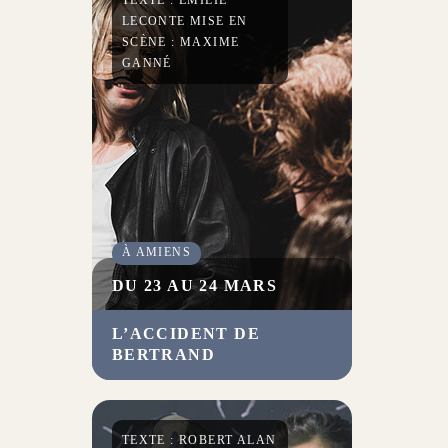
TEXTE : ÉMILIE
dérives du monde.
LECONTE MISE EN
SCÈNE : MAXIME
GANNÉ
À AMIENS
DU 23 AU 24 MARS
L’ACCIDENT DE
En portant à la scène le texte
BERTRAND
d’Émilie Leconte, Maxime
Ganné questionne les exigences
d’un monde contemporain voué
à toujours plus d’efficacité.
TEXTE : ROBERT ALAN