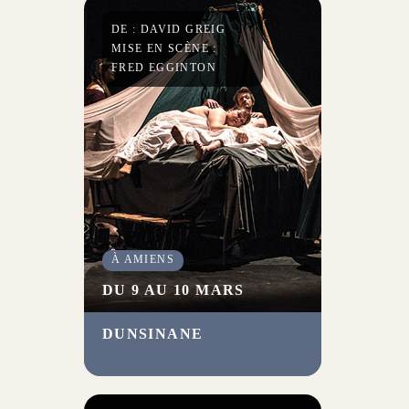
DE : DAVID GREIG
MISE EN SCÈNE :
FRED EGGINTON
À AMIENS
DU 9 AU 10 MARS
DUNSINANE
Fred Egginton et la dynamique
compagnie amiénoise CaBaret
GraBuge présentent la suite de
Macbeth
de Shakespeare,