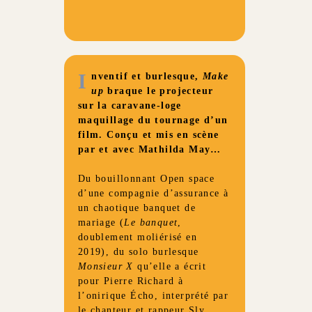
I
nventif et burlesque,
Make
up
braque le projecteur
sur la caravane-loge
maquillage du tournage d’un
film. Conçu et mis en scène
par et avec Mathilda May…
Du bouillonnant Open space
d’une compagnie d’assurance à
un chaotique banquet de
mariage (
Le banquet
,
doublement moliérisé en
2019), du solo burlesque
Monsieur X
qu’elle a écrit
pour Pierre Richard à
l’onirique Écho, interprété par
le chanteur et rappeur Sly