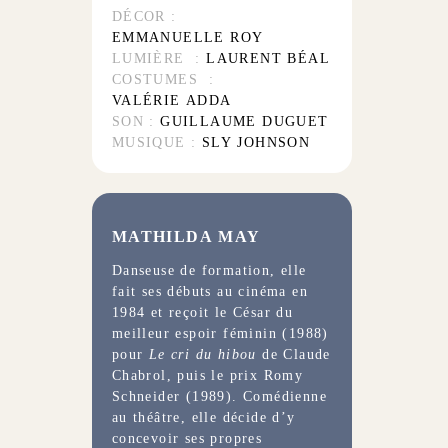
DÉCOR :
EMMANUELLE ROY
LUMIÈRE :
LAURENT BÉAL
COSTUMES :
VALÉRIE ADDA
SON :
GUILLAUME DUGUET
MUSIQUE :
SLY JOHNSON
MATHILDA MAY
Danseuse de formation, elle
fait ses débuts au cinéma en
1984 et reçoit le César du
meilleur espoir féminin (1988)
pour
Le cri du hibou
de Claude
Chabrol, puis le prix Romy
Schneider (1989). Comédienne
au théâtre, elle décide d’y
concevoir ses propres