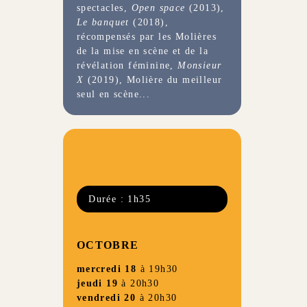
spectacles,
Open space
(2013),
Le banquet
(2018),
récompensés par les Molières
de la mise en scène et de la
révélation féminine,
Monsieur
X
(2019), Molière du meilleur
seul en scène...
Durée : 1h35
OCTOBRE
mercredi 18
à 19h30
jeudi 19
à 20h30
vendredi 20
à 20h30