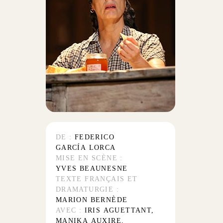
DE :
FEDERICO
GARCÍA LORCA
MISE EN SCÈNE :
YVES BEAUNESNE
TEXTE FRANÇAIS ET
DRAMATURGIE :
MARION BERNÈDE
AVEC :
IRIS AGUETTANT,
MANIKA AUXIRE,