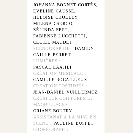
JOHANNA BONNET-CORTÈS,
EVELINE CAUSSE,
HÉLOÏSE CHOLLEY,
MILENA CSERGO,
ZÉLINDA FERT,
FABIENNE LUCCHETTI,
CÉCILE MAUDET
SCÉNOGRAPHIE :
DAMIEN
CAILLE-PERRET
LUMIÈRES :
PASCAL LAAJILI
CRÉATION MUSICALE :
CAMILLE ROCAILLEUX
CRÉATION COSTUMES :
JEAN-DANIEL VUILLERMOZ
CRÉATEUR COIFFURES ET
MAQUILLAGES :
ORIANE BOUTRY
ASSISTANAT À LA MISE EN
SCÈNE :
PAULINE BUFFET
CHORÉGRAPHE :