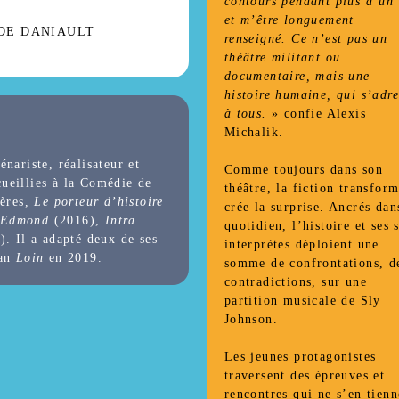
contours pendant plus d’un
et m’être longuement
DE DANIAULT
renseigné. Ce n’est pas un
théâtre militant ou
documentaire, mais une
histoire humaine, qui s’adre
à tous.
» confie Alexis
Michalik.
nariste, réalisateur et
Comme toujours dans son
cueillies à la Comédie de
théâtre, la fiction transform
ières,
Le porteur d’histoire
crée la surprise. Ancrés dan
Edmond
(2016),
Intra
quotidien, l’histoire et ses 
. Il a adapté deux de ses
interprètes déploient une
man
Loin
en 2019.
somme de confrontations, d
contradictions, sur une
partition musicale de Sly
Johnson.
Les jeunes protagonistes
traversent des épreuves et
rencontres qui ne s’en tienn