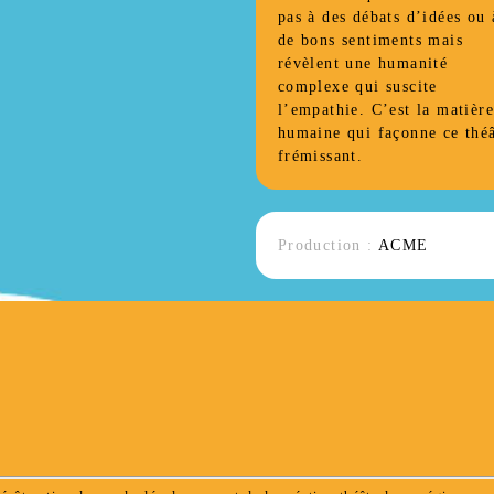
pas à des débats d’idées ou 
de bons sentiments mais
révèlent une humanité
complexe qui suscite
l’empathie. C’est la matière
humaine qui façonne ce théâ
frémissant.
Production :
ACME