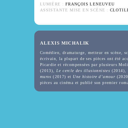
LUMIÈRE :
FRANÇOIS LENEUVEU
ASSISTANTE MISE EN SCÈNE :
CLOTIL
ALEXIS MICHALIK
Comédien, dramaturge, metteur en scène, scé
écrivain, la plupart de ses pièces ont été ac
Picardie et récompensées par plusieurs Mol
(2013),
Le cercle des illusionnistes
(2014),
muros
(2017) et
Une histoire d’amour
(2020)
pièces au cinéma et publié son premier ro