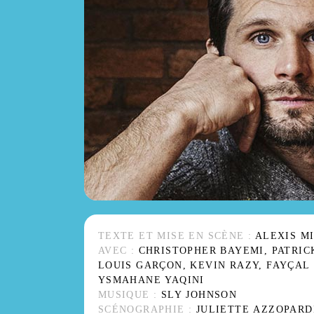
TEXTE ET MISE EN SCÈNE :
ALEXIS M
AVEC :
CHRISTOPHER BAYEMI, PATRICK
LOUIS GARÇON, KEVIN RAZY, FAYÇAL
YSMAHANE YAQINI
MUSIQUE :
SLY JOHNSON
SCÉNOGRAPHIE :
JULIETTE AZZOPARD