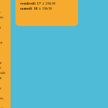
vendredi 17
à 20h30
é
samedi 18
à 19h30
»
re.
n
un
e
r
utôt
on
u
pe,