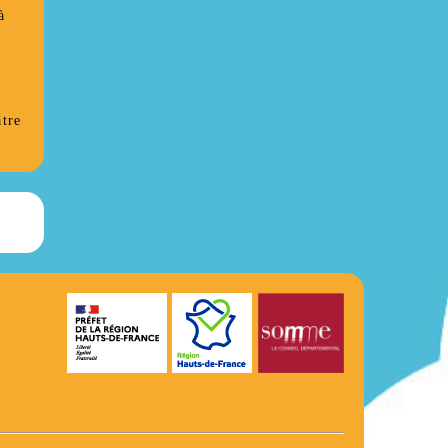
à
tre