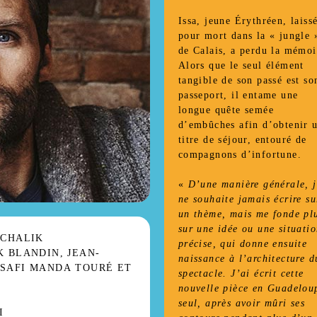
Issa, jeune Érythréen, laiss
pour mort dans la « jungle 
de Calais, a perdu la mémoi
Alors que le seul élément
tangible de son passé est so
passeport, il entame une
longue quête semée
d’embûches afin d’obtenir 
titre de séjour, entouré de
compagnons d’infortune.
«
D’une manière générale, j
ne souhaite jamais écrire su
un thème, mais me fonde pl
sur une idée ou une situati
ICHALIK
précise, qui donne ensuite
 BLANDIN, JEAN-
naissance à l’architecture d
 SAFI MANDA TOURÉ ET
spectacle. J’ai écrit cette
nouvelle pièce en Guadelou
seul, après avoir mûri ses
I