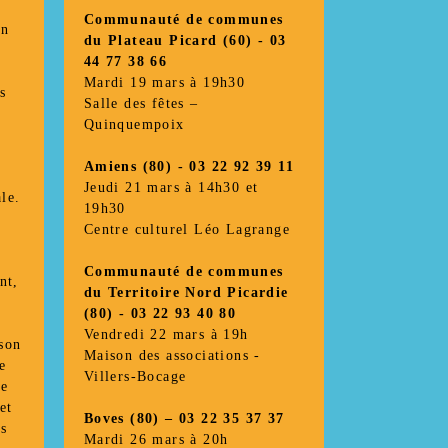
Communauté de communes
on
du Plateau Picard (60) - 03
44 77 38 66
Mardi 19 mars à 19h30
s
Salle des fêtes –
Quinquempoix
Amiens (80) - 03 22 92 39 11
Jeudi 21 mars à 14h30 et
ale.
19h30
Centre culturel Léo Lagrange
Communauté de communes
nt,
du Territoire Nord Picardie
(80) - 03 22 93 40 80
Vendredi 22 mars à 19h
 son
Maison des associations -
e
Villers-Bocage
ne
et
Boves (80) – 03 22 35 37 37
ts
Mardi 26 mars à 20h