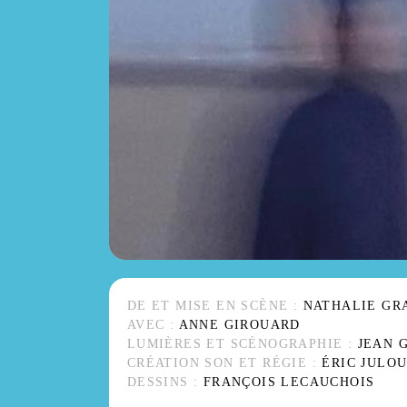
DE ET MISE EN SCÈNE :
NATHALIE GR
AVEC :
ANNE GIROUARD
LUMIÈRES ET SCÉNOGRAPHIE :
JEAN 
CRÉATION SON ET RÉGIE :
ÉRIC JULO
DESSINS :
FRANÇOIS LECAUCHOIS