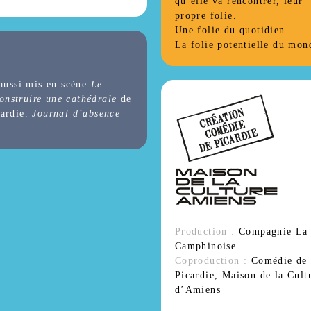
qu’elle va rencontrer, leur
propre folie.
Une folie du quotidien.
La folie potentielle du mon
 aussi mis en scène
Le
nstruire une cathédrale
de
cardie.
Journal d’absence
.
Production :
Compagnie La
Camphinoise
Coproduction :
Comédie de
Picardie, Maison de la Cult
d’Amiens