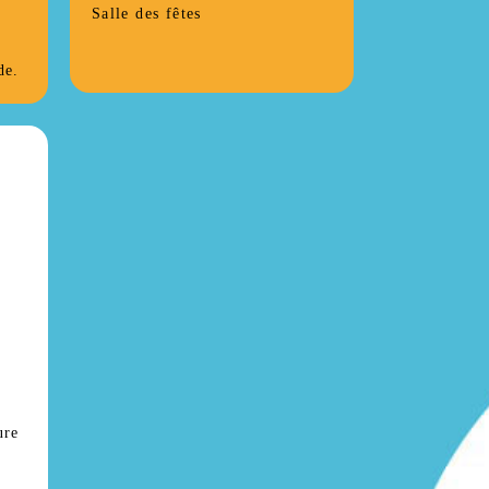
Salle des fêtes
de.
ure