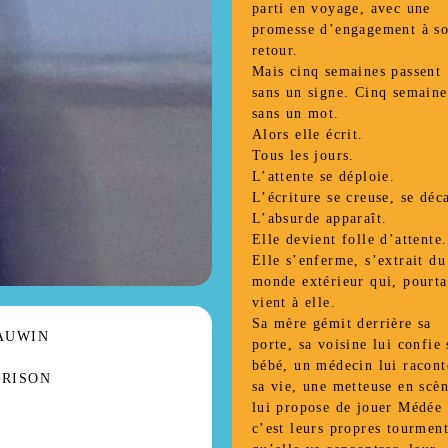
parti en voyage, avec une
promesse d’engagement à s
retour.
Mais cinq semaines passent
sans un signe. Cinq semaine
sans un mot.
Alors elle écrit.
Tous les jours.
L’attente se déploie.
L’écriture se creuse, se déc
L’absurde apparaît.
Elle devient folle d’attente.
Elle s’enferme, s’extrait du
monde extérieur qui, pourta
vient à elle.
Sa mère gémit derrière sa
AUWIN
porte, sa voisine lui confie
bébé, un médecin lui racont
GRISON
sa vie, une metteuse en scè
U
lui propose de jouer Médée 
c’est leurs propres tourmen