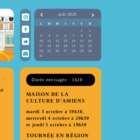
août
2026
Prev
Next
L
M
M
J
V
S
D
1
2
3
4
5
6
7
8
9
10
11
12
13
14
15
16
17
18
19
20
21
22
23
24
25
26
27
28
29
30
31
Durée envisagée : 1h20
té
MAISON DE LA
CULTURE D’AMIENS
mardi 3 octobre à 19h30,
mercredi 4 octobre à 20h30
et jeudi 5 octobre à 19h30
TOURNÉE EN RÉGION