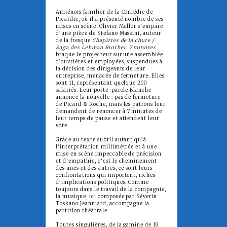
Amiénois familier de la Comédie de
Picardie, où il a présenté nombre de ses
mises en scène, Olivier Mellor s’empare
d’une pièce de Stefano Massini, auteur
de la fresque
Chapitres de la chute /
Saga des Lehman Brother
.
7 minutes
braque le projecteur sur une assemblée
d’ouvrières et employées, suspendues à
la décision des dirigeants de leur
entreprise, menacée de fermeture. Elles
sont 11, représentant quelque 200
salariés. Leur porte-parole Blanche
annonce la nouvelle : pas de fermeture
de Picard & Roche, mais les patrons leur
demandent de renoncer à 7 minutes de
leur temps de pause et attendent leur
vote.
Grâce au texte subtil autant qu’à
l’interprétation millimétrée et à une
mise en scène impeccable de précision
et d’empathie, c’est le cheminement
des unes et des autres, ce sont leurs
confrontations qui importent, riches
d’implications politiques. Comme
toujours dans le travail de la compagnie,
la musique, ici composée par Séverin
Toskano Jeanniard, accompagne la
partition théâtrale.
Toutes singulières, de la gamine de 19