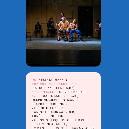
DE :
STEFANO MASSINI
TRADUIT DE L’ITALIEN PAR :
PIETRO PIZZUTI (L’ARCHE)
MISE EN SCÈNE :
OLIVIER MELLOR
AVEC :
MARIE LAURE BOGGIO,
DELPHINE CHATELIN, MARIE-
BÉATRICE DARDENNE,
VALÉRIE DECOBERT,
KARINE DEDEURWAERDER,
AURÉLIE LONGUEIN,
VALENTINE LOQUET, SOPHIE MATEL,
ELSIE MENCARAGLIA,
EMMANUELLE MONTEIL, FANNY SOLER