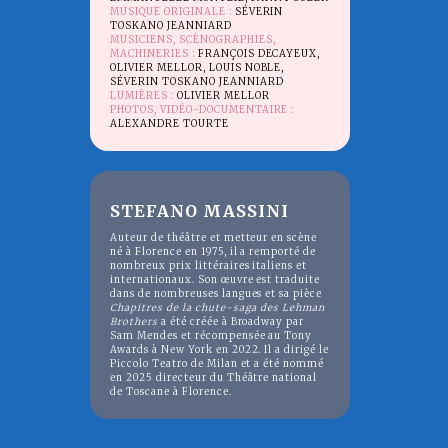
MUSIQUE ORIGINALE :
SÉVERIN
TOSKANO JEANNIARD
MUSICIENS, SCÈNOGRAPHIES,
MACHINERIES :
FRANÇOIS DECAYEUX,
OLIVIER MELLOR, LOUIS NOBLE,
SÉVERIN TOSKANO JEANNIARD
LUMIÈRES :
OLIVIER MELLOR
PHOTOS, VIDÉO-DOCUMENTAIRE :
ALEXANDRE TOURTE
STEFANO MASSINI
Auteur de théâtre et metteur en scène
né à Florence en 1975, il a remporté de
nombreux prix littéraires italiens et
internationaux. Son œuvre est traduite
dans de nombreuses langues et sa pièce
Chapitres de la chute-saga des Lehman
Brothers
a été créée à Broadway par
Sam Mendes et récompensée au Tony
Awards à New York en 2022. Il a dirigé le
Piccolo Teatro de Milan et a été nommé
en 2025 directeur du Théâtre national
de Toscane à Florence.