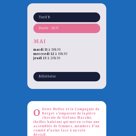
Tarif B
Durée : 1h35
MAI
mardi 11
à 19h30
mercredi 12
à 19h30
jeudi 13
à 20h30
Billetterie
O
livier Mellor et la Compagnie du
Berger s’emparent de la pièce
chorale de Stefano Massini,
thriller haletant qui met en scène une
assemblée de femmes, membres d’un
comité d’usine face à un vote
décisif.