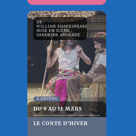
DE :
WILLIAM SHAKESPEARE
MISE EN SCÈNE :
SANDRINE ANGLADE
À AMIENS
DU 9 AU 11 MARS
LE CONTE D’HIVER
Après avoir présenté à la Comédie de
Picardie
La Tempête
en 2022, Sandrine
Anglade met en scène
Le Conte d’hiver
.
Un cheminement chatoyant et vibrant,