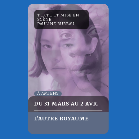
TEXTE ET MISE EN
SCÈNE :
PAULINE BUREAU
À AMIENS
DU 31 MARS AU 2 AVR.
L’AUTRE ROYAUME
Artiste talentueuse et complice de
longue date de la Comédie de Picardie,
Pauline Bureau éclaire dans cette
nouvelle création le sujet tabou de la
maladie avec Marion Barbeau et Makita