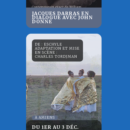
Contemporain exact de William
Shakespeare, John Donne ne s’efface pas
JACQUES DARRAS EN
comme lui derrière les personnages de
DIALOGUE AVEC JOHN
son théâtre, il fait de sa propre vie un
DONNE
poème en première personne.
DE : ESCHYLE
ADAPTATION ET MISE
EN SCÈNE :
CHARLES TORDJMAN
À AMIENS
DU 1ER AU 3 DÉC.