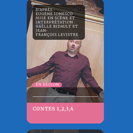
D'APRÈS :
EUGÈNE IONESCO
MISE EN SCÈNE ET
INTERPRÉTATION :
GAËLLE BIDAULT ET
JEAN-
FRANÇOIS LEVISTRE
EN RÉGION
Les quatre contes pour enfants de
CONTES 1,2,3,4
Ionesco, jonglent avec l’insolite, la
dérision, le sens et le non-sens.